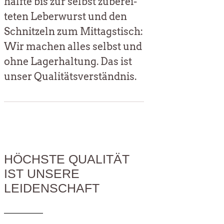
hälf­te bis zur selbst zube­rei­
te­ten Leber­wurst und den
Schnit­zeln zum Mit­tags­tisch:
Wir machen alles selbst und
ohne Lager­hal­tung. Das ist
unser Qualitätsverständnis.
HÖCHSTE QUALITÄT
IST UNSERE
LEIDENSCHAFT