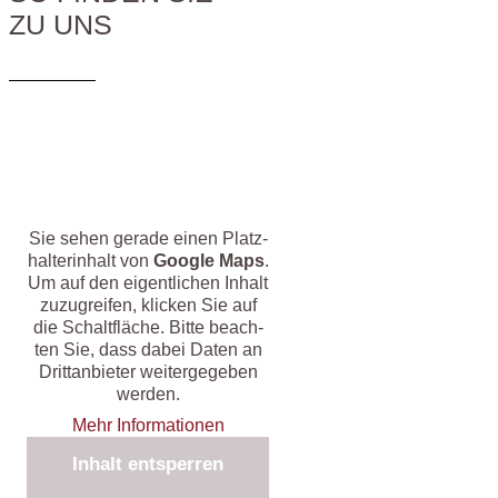
ZU UNS
Sie sehen gera­de einen Platz­
hal­ter­in­halt von
Goog­le Maps
.
Um auf den eigent­li­chen Inhalt
zuzu­grei­fen, kli­cken Sie auf
die Schalt­flä­che. Bit­te beach­
ten Sie, dass dabei Daten an
Dritt­an­bie­ter wei­ter­ge­ge­ben
werden.
Mehr Infor­ma­tio­nen
Inhalt ent­sper­ren