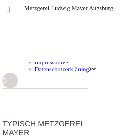
Metzgerei Ludwig Mayer Augsburg
Über uns
Geschichte
Produkte
Aktuelles
Kontakt >
Kontakt & Öffnungszeiten
Bestellhotline
Impressum
Datenschutzerklärung
TYPISCH METZGEREI
MAYER