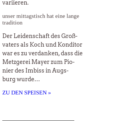
variieren.
unser mit­tags­tisch hat eine lan­ge
tradition
Der Lei­den­schaft des Groß­
va­ters als Koch und Kon­di­tor
war es zu ver­dan­ken, dass die
Metz­ge­rei May­er zum Pio­
nier des Imbiss in Augs­
burg wurde…
ZU DEN SPEISEN »