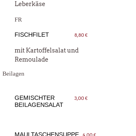
Leberkäse
FR
FISCHFILET
8,80 €
mit Kar­tof­fel­sa­lat und
Remoulade
Bei­la­gen
GEMISCHTER
3,00 €
BEILAGENSALAT
MAULTASCHENSUPPE
4,00 €