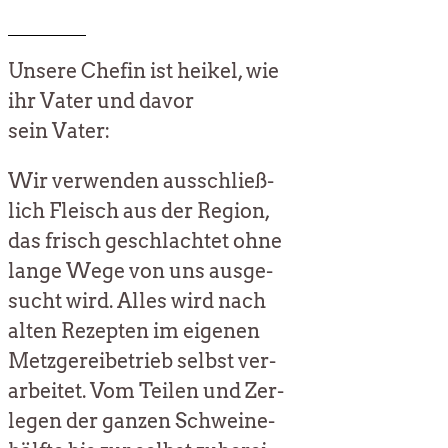
Unse­re Che­fin ist hei­kel, wie
ihr Vater und davor
sein Vater:
Wir ver­wen­den aus­schließ­
lich Fleisch aus der Regi­on,
das frisch geschlach­tet ohne
lan­ge Wege von uns aus­ge­
sucht wird. Alles wird nach
alten Rezep­ten im eige­nen
Metz­ge­rei­be­trieb selbst ver­
ar­bei­tet. Vom Tei­len und Zer­
le­gen der gan­zen Schwei­ne­