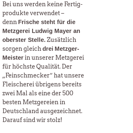
Bei uns wer­den kei­ne Fer­tig­
pro­duk­te ver­wen­det –
denn
Fri­sche steht für die
Metz­ge­rei Lud­wig May­er an
Zusätz­lich
obers­ter Stel­le.
sor­gen gleich
drei
Metz­ger-
in unse­rer Metz­ge­rei
Meis­ter
für höchs­te Qua­li­tät. Der
„Fein­schme­cker“ hat unse­re
Flei­sche­rei übri­gens bereits
zwei Mal als eine der 500
bes­ten Metz­ge­rei­en in
Deutsch­land aus­ge­zeich­net.
Dar­auf sind wir stolz!