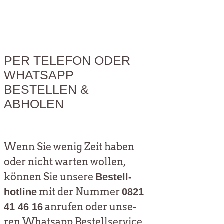
PER TELEFON ODER
WHATSAPP
BESTELLEN &
ABHOLEN
Wenn Sie wenig Zeit haben
oder nicht war­ten wol­len,
kön­nen Sie unse­re
Bestell­
mit der Num­mer
hot­line
0821
anru­fen oder unse­
41 46 16
ren Whats­app Bestell­ser­vice