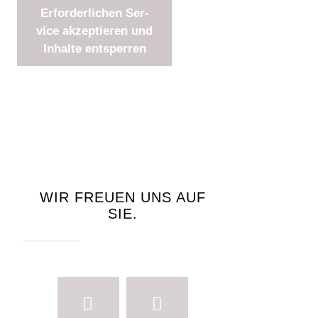
Erfor­der­li­chen Ser­
vice akzep­tie­ren und
Inhal­te ent­sper­ren
WIR FREUEN UNS AUF
SIE.