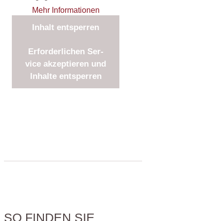
Mehr Infor­ma­tio­nen
Inhalt ent­sper­ren
Erfor­der­li­chen Ser­
vice akzep­tie­ren und
Inhal­te ent­sper­ren
SO FINDEN SIE