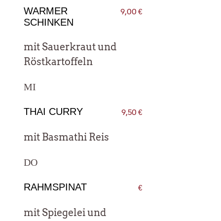
WARMER
9,00 €
SCHINKEN
mit Sau­er­kraut und
Röstkartoffeln
MI
THAI CURRY
9,50 €
mit Bas­ma­thi Reis
DO
RAHMSPINAT
€
mit Spie­gelei und