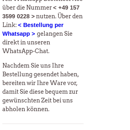
über die Num­mer
< +49 157
nut­zen. Über den
3599 0228 >
Link:
< Bestel­lung per
gelan­gen Sie
Whats­app >
direkt in unse­ren
WhatsApp-Chat.
Nach­dem Sie uns Ihre
Bestel­lung gesen­det haben,
berei­ten wir Ihre Ware vor,
damit Sie die­se bequem zur
gewünsch­ten Zeit bei uns
abho­len können.