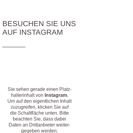
BESUCHEN SIE UNS
AUF INSTAGRAM
Sie sehen gera­de einen Platz­
hal­ter­in­halt von
Insta­gram
.
Um auf den eigent­li­chen Inhalt
zuzu­grei­fen, kli­cken Sie auf
die Schalt­flä­che unten. Bit­te
beach­ten Sie, dass dabei
Daten an Dritt­an­bie­ter wei­ter­
ge­ge­ben werden.